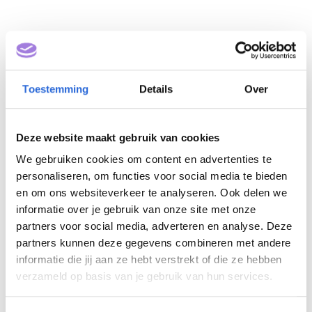
Toestemming
Details
Over
Deze website maakt gebruik van cookies
We gebruiken cookies om content en advertenties te
Official 4 (NLQF 4)
personaliseren, om functies voor social media te bieden
en om ons websiteverkeer te analyseren. Ook delen we
Eigenaar: NOC*NSF
informatie over je gebruik van onze site met onze
partners voor social media, adverteren en analyse. Deze
partners kunnen deze gegevens combineren met andere
informatie die jij aan ze hebt verstrekt of die ze hebben
verzameld op basis van je gebruik van hun services.
Nederlands Handbal Verbond
Nederlandse Klim en Bergsport Vereniging