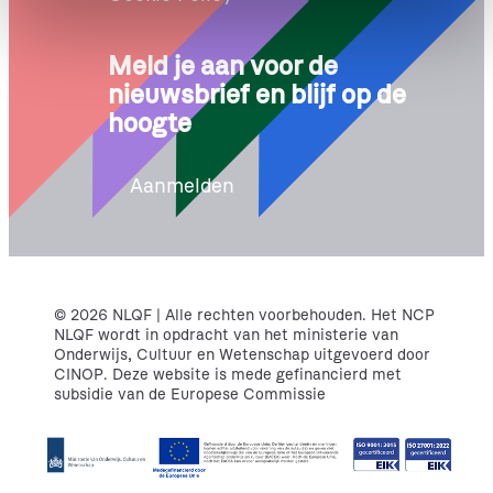
e
Meld je aan voor de
nieuwsbrief en blijf op de
hoogte
Aanmelden
© 2026 NLQF | Alle rechten voorbehouden. Het NCP
NLQF wordt in opdracht van het ministerie van
Onderwijs, Cultuur en Wetenschap uitgevoerd door
CINOP. Deze website is mede gefinancierd met
subsidie van de Europese Commissie