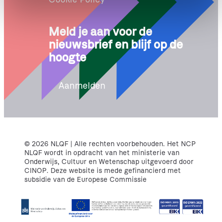
e
Meld je aan voor de
nieuwsbrief en blijf op de
hoogte
Aanmelden
© 2026 NLQF | Alle rechten voorbehouden. Het NCP
NLQF wordt in opdracht van het ministerie van
Onderwijs, Cultuur en Wetenschap uitgevoerd door
CINOP. Deze website is mede gefinancierd met
subsidie van de Europese Commissie