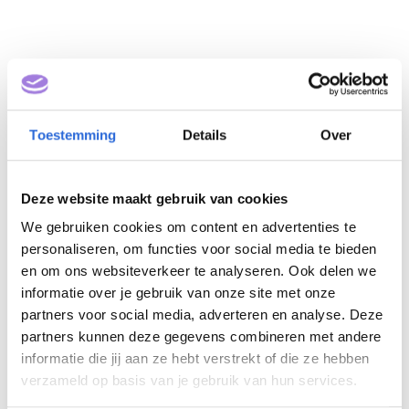
Toestemming
Details
Over
Deze website maakt gebruik van cookies
BTEC International
We gebruiken cookies om content en advertenties te
Level 3 Extended
personaliseren, om functies voor social media te bieden
Diploma in Business
en om ons websiteverkeer te analyseren. Ook delen we
informatie over je gebruik van onze site met onze
(NLQF 4)
partners voor social media, adverteren en analyse. Deze
partners kunnen deze gegevens combineren met andere
Eigenaar: Pearson Benelux BV
informatie die jij aan ze hebt verstrekt of die ze hebben
verzameld op basis van je gebruik van hun services.