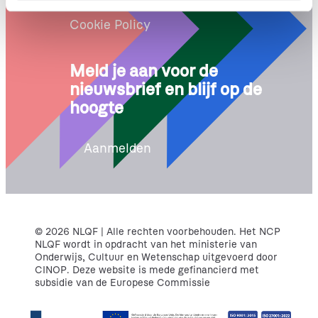
Proclaimer
i
e
Cookie Policy
Meld je aan voor de
nieuwsbrief en blijf op de
hoogte
Aanmelden
© 2026 NLQF | Alle rechten voorbehouden. Het NCP
NLQF wordt in opdracht van het ministerie van
Onderwijs, Cultuur en Wetenschap uitgevoerd door
CINOP. Deze website is mede gefinancierd met
subsidie van de Europese Commissie