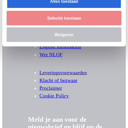
Alles toestaan
Selectie toestaan
Weigeren
English Information
Wet NLQF
Leveringsvoorwaarden
Klacht of bezwaar
Proclaimer
Cookie Policy
Meld je aan voor de
nieuwsbrief en blijf op de