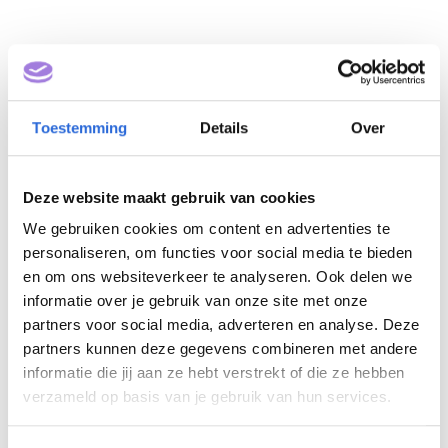
Toestemming
Details
Over
Deze website maakt gebruik van cookies
We gebruiken cookies om content en advertenties te
Official 3 (NLQF 3)
personaliseren, om functies voor social media te bieden
en om ons websiteverkeer te analyseren. Ook delen we
Eigenaar: NOC*NSF
informatie over je gebruik van onze site met onze
partners voor social media, adverteren en analyse. Deze
partners kunnen deze gegevens combineren met andere
informatie die jij aan ze hebt verstrekt of die ze hebben
verzameld op basis van je gebruik van hun services.
Nederlands Handbal Verbond
Nederlandse Klim en Bergsport Vereniging