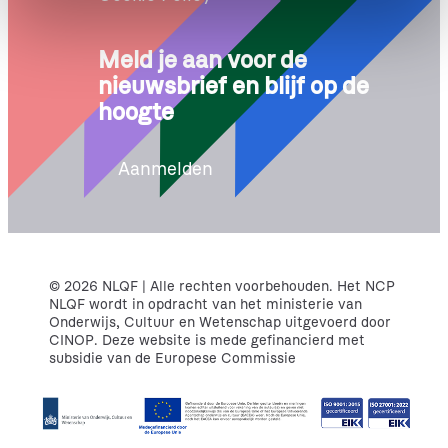
e
Meld je aan voor de
nieuwsbrief en blijf op de
hoogte
Aanmelden
© 2026 NLQF | Alle rechten voorbehouden. Het NCP
NLQF wordt in opdracht van het ministerie van
Onderwijs, Cultuur en Wetenschap uitgevoerd door
CINOP. Deze website is mede gefinancierd met
subsidie van de Europese Commissie