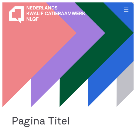
Ga
naar
de
inhoud
Pagina Titel