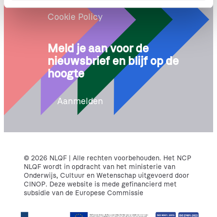
Proclaimer
i
e
Cookie Policy
Meld je aan voor de
nieuwsbrief en blijf op de
hoogte
Aanmelden
© 2026 NLQF | Alle rechten voorbehouden. Het NCP
NLQF wordt in opdracht van het ministerie van
Onderwijs, Cultuur en Wetenschap uitgevoerd door
CINOP. Deze website is mede gefinancierd met
subsidie van de Europese Commissie