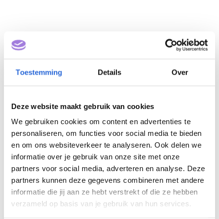
Toestemming
Details
Over
Deze website maakt gebruik van cookies
BTEC International
We gebruiken cookies om content en advertenties te
Level 2 Extended
personaliseren, om functies voor social media te bieden
Certificate in Travel and
en om ons websiteverkeer te analyseren. Ook delen we
informatie over je gebruik van onze site met onze
Tourism (NLQF 3)
partners voor social media, adverteren en analyse. Deze
partners kunnen deze gegevens combineren met andere
Eigenaar: Pearson Benelux BV
informatie die jij aan ze hebt verstrekt of die ze hebben
verzameld op basis van je gebruik van hun services.