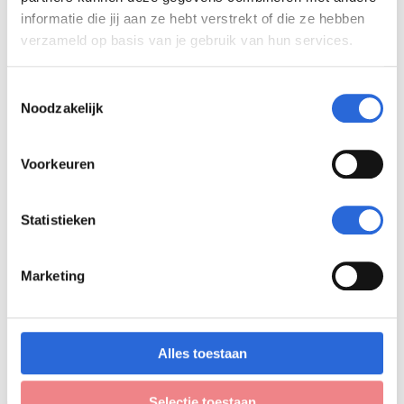
informatie die jij aan ze hebt verstrekt of die ze hebben
verzameld op basis van je gebruik van hun services.
T
Stichting Vakbekwaamheid Gebouwde
Noodzakelijk
o
Omgeving
e
Bouwmensen Amersfoort
s
Voorkeuren
Bouwmensen Apeldoorn
t
REVABO Oosterbeek
e
Bouwschool Breda
m
Statistieken
m
i
Marketing
n
g
s
s
Alles toestaan
e
l
Selectie toestaan