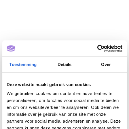
Toestemming
Details
Over
Basis bouwfysica,
geluid en brand (NLQF
Deze website maakt gebruik van cookies
3)
We gebruiken cookies om content en advertenties te
personaliseren, om functies voor social media te bieden
Eigenaar: Stichting
en om ons websiteverkeer te analyseren. Ook delen we
Vakbekwaamheid Gebouwde
informatie over je gebruik van onze site met onze
partners voor social media, adverteren en analyse. Deze
Omgeving
partners kunnen deze gegevens combineren met andere