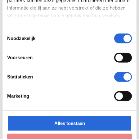
partners kunnen deze gegevens combineren met andere
Eigenaar: TechNext
informatie die jij aan ze hebt verstrekt of die ze hebben
verzameld op basis van je gebruik van hun services.
Toestemmingsselectie
Noodzakelijk
Tetrix Techniekopleidingen
Vakopleiding Techniek
Voorkeuren
Vakopleiding Metaal
SMEOT
AT Opleidingen
Statistieken
Coöperatieve Barneveldse Techniekopleiding
U.A.
Marketing
Alles toestaan