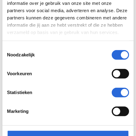
informatie over je gebruik van onze site met onze
partners voor social media, adverteren en analyse. Deze
partners kunnen deze gegevens combineren met andere
informatie die jij aan ze hebt verstrekt of die ze hebben
verzameld op basis van je gebruik van hun services.
Professioneel Logistiek
Medewerker (NLQF 2)
Toestemmingsselectie
Noodzakelijk
Eigenaar: Vervoerscollege Venlo
Voorkeuren
Statistieken
Vervoerscollege Venlo
Marketing