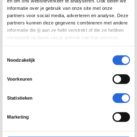
en om ons websiteverkeer te analyseren. Ook delen we
informatie over je gebruik van onze site met onze
partners voor social media, adverteren en analyse. Deze
partners kunnen deze gegevens combineren met andere
informatie die jij aan ze hebt verstrekt of die ze hebben
verzameld op basis van je gebruik van hun services.
Basisvakopleiding
vliegtuigreiniging (NLQF
Toestemmingsselectie
2)
Noodzakelijk
Eigenaar: RAS
Voorkeuren
Statistieken
SVS
Marketing