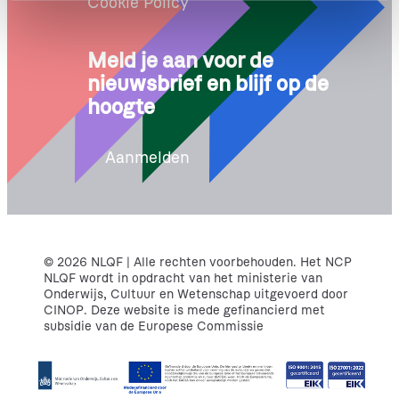
Cookie Policy
e
Meld je aan voor de
nieuwsbrief en blijf op de
hoogte
Aanmelden
© 2026 NLQF | Alle rechten voorbehouden. Het NCP
NLQF wordt in opdracht van het ministerie van
Onderwijs, Cultuur en Wetenschap uitgevoerd door
CINOP. Deze website is mede gefinancierd met
subsidie van de Europese Commissie