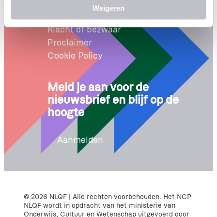
Wet NLQF
Weigeren
t
Leveringsvoorwaarden
i
Klacht of bezwaar
e
Proclaimer
Cookie Policy
Meld je aan voor de
nieuwsbrief en blijf op de
hoogte
Aanmelden
© 2026 NLQF | Alle rechten voorbehouden. Het NCP
NLQF wordt in opdracht van het ministerie van
Onderwijs, Cultuur en Wetenschap uitgevoerd door