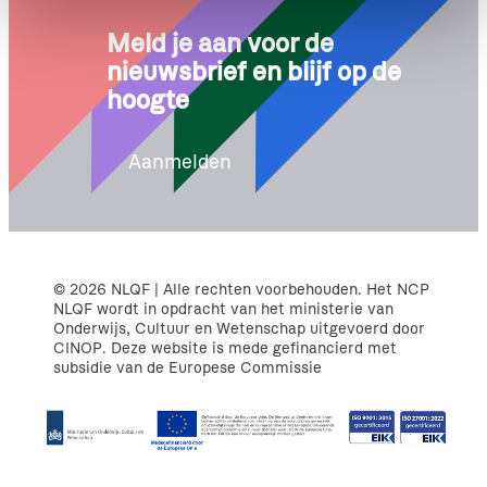
e
Meld je aan voor de
nieuwsbrief en blijf op de
hoogte
Aanmelden
© 2026 NLQF | Alle rechten voorbehouden. Het NCP
NLQF wordt in opdracht van het ministerie van
Onderwijs, Cultuur en Wetenschap uitgevoerd door
CINOP. Deze website is mede gefinancierd met
subsidie van de Europese Commissie