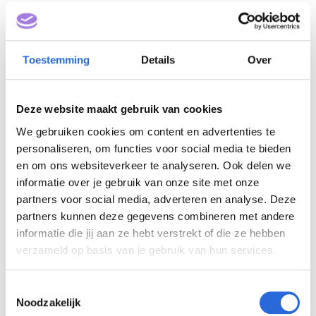
Toestemming
Details
Over
Deze website maakt gebruik van cookies
We gebruiken cookies om content en advertenties te
personaliseren, om functies voor social media te bieden
Basis leidekken (NLQF 2)
en om ons websiteverkeer te analyseren. Ook delen we
informatie over je gebruik van onze site met onze
partners voor social media, adverteren en analyse. Deze
Eigenaar: Stichting Vakbekwaamheid
partners kunnen deze gegevens combineren met andere
informatie die jij aan ze hebt verstrekt of die ze hebben
Gebouwde Omgeving
verzameld op basis van je gebruik van hun services.
T
Noodzakelijk
o