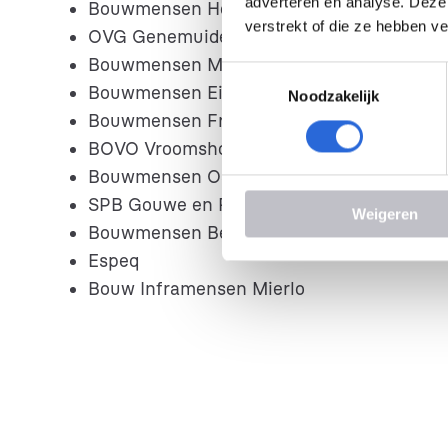
adverteren en analyse. Deze
Bouwmensen Horst
verstrekt of die ze hebben v
OVG Genemuider
Bouwmensen Midden-Holland
T
Bouwmensen Eindhoven-Tilburg
Noodzakelijk
o
Bouwmensen Friesland
e
s
BOVO Vroomshoop
t
Bouwmensen Oss
e
SPB Gouwe en Rijnstreek
Weigeren
m
Bouwmensen Bergen op Zoom
m
Espeq
i
Bouw Inframensen Mierlo
n
g
s
s
e
l
e