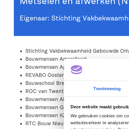
Metselen en afwerken (N
Eigenaar: Stichting Vakbekwaam
Stichting Vakbekwaamheid Gebouwde Om
Bouwmensen Amersfoort
Bouwmensen Apeldoorn
REVABO Oosterbeek
Bouwschool Breda
Toestemming
ROC van Twente
Bouwmensen Almelo
Bouwmensen Gelderland-Oost
Deze website maakt gebruik
Bouwmensen KZW
We gebruiken cookies om cont
websiteverkeer te analyseren
RTC Bouw Nieuwleusden/Hardenberg