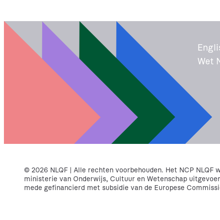
c
t
i
e
Engli
Wet 
© 2026 NLQF | Alle rechten voorbehouden. Het NCP NLQF wo
ministerie van Onderwijs, Cultuur en Wetenschap uitgevoe
mede gefinancierd met subsidie van de Europese Commissi