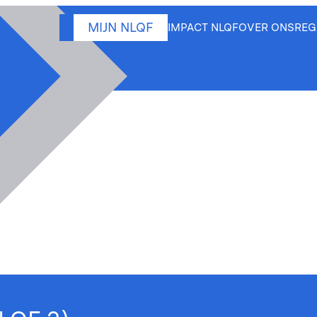
MIJN NLQF
IMPACT NLQF
OVER ONS
REG