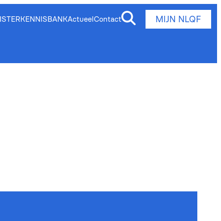
MIJN NLQF
ISTER
KENNISBANK
Actueel
Contact