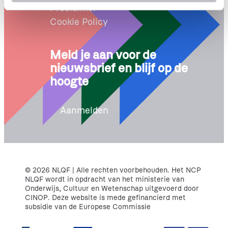
i
Proclaimer
e
Cookie Policy
Meld je aan voor de
nieuwsbrief en blijf op de
hoogte
Aanmelden
© 2026 NLQF | Alle rechten voorbehouden. Het NCP
NLQF wordt in opdracht van het ministerie van
Onderwijs, Cultuur en Wetenschap uitgevoerd door
CINOP. Deze website is mede gefinancierd met
subsidie van de Europese Commissie