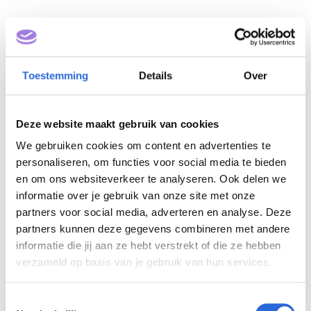
Toestemming
Details
Over
Deze website maakt gebruik van cookies
We gebruiken cookies om content en advertenties te
Ontwikkelingstraject
personaliseren, om functies voor social media te bieden
en om ons websiteverkeer te analyseren. Ook delen we
Academie Spelderholt
informatie over je gebruik van onze site met onze
(NLQF 1)
partners voor social media, adverteren en analyse. Deze
partners kunnen deze gegevens combineren met andere
informatie die jij aan ze hebt verstrekt of die ze hebben
Eigenaar: Stichting Parc Spelderholt
verzameld op basis van je gebruik van hun services.
T