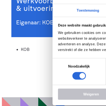
Werkvoorbereiding & uitvo
& uitvoering Grond-, wat
Toestemming
Eigenaar: KOB
Deze website maakt gebruik
We gebruiken cookies om cont
websiteverkeer te analyseren
adverteren en analyse. Deze
KOB
verstrekt of die ze hebben v
T
Noodzakelijk
o
e
s
t
e
Weigeren
m
m