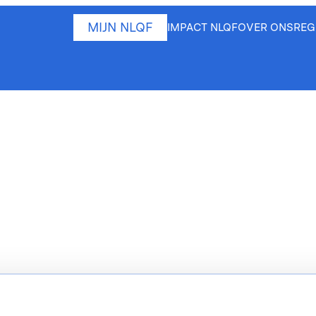
MIJN NLQF
IMPACT NLQF
OVER ONS
REG