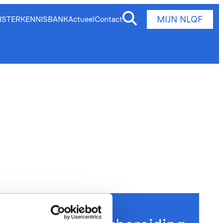
MIJN NLQF
ISTER
KENNISBANK
Actueel
Contact