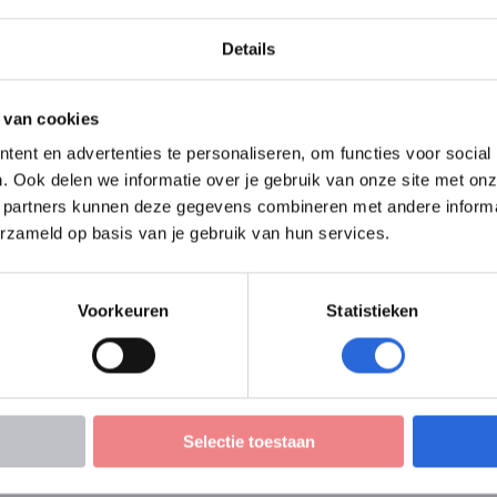
ering Burgerlijke & utiliteit
er- en wegenbouw (infra) (Niv
Details
 van cookies
ent en advertenties te personaliseren, om functies voor social
. Ook delen we informatie over je gebruik van onze site met onz
 partners kunnen deze gegevens combineren met andere informati
erzameld op basis van je gebruik van hun services.
Voorkeuren
Statistieken
Selectie toestaan