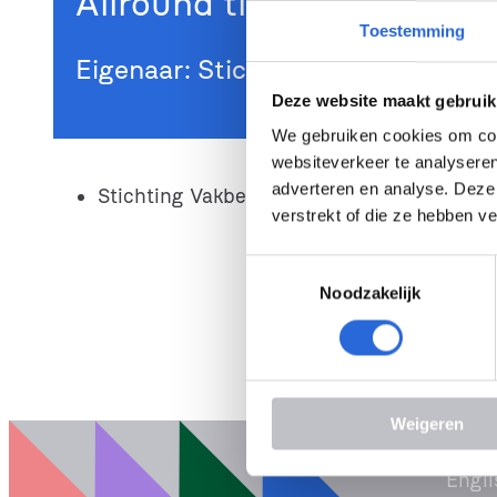
Allround timmerman dakd
Toestemming
Eigenaar: Stichting Vakbekwaam
Deze website maakt gebruik
We gebruiken cookies om cont
websiteverkeer te analyseren
adverteren en analyse. Deze
Stichting Vakbekwaamheid Gebouwde Om
verstrekt of die ze hebben v
T
Noodzakelijk
o
e
s
t
e
Weigeren
m
m
Engli
i