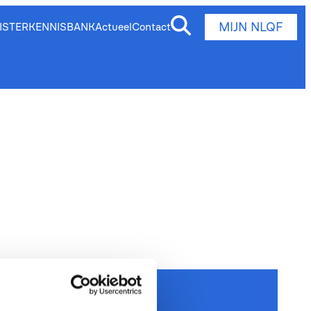
MIJN NLQF
ISTER
KENNISBANK
Actueel
Contact