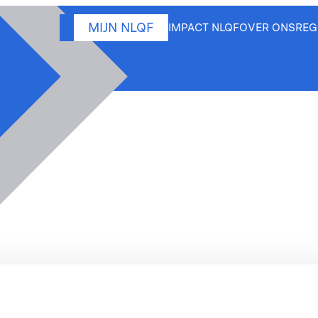
MIJN NLQF
IMPACT NLQF
OVER ONS
REG