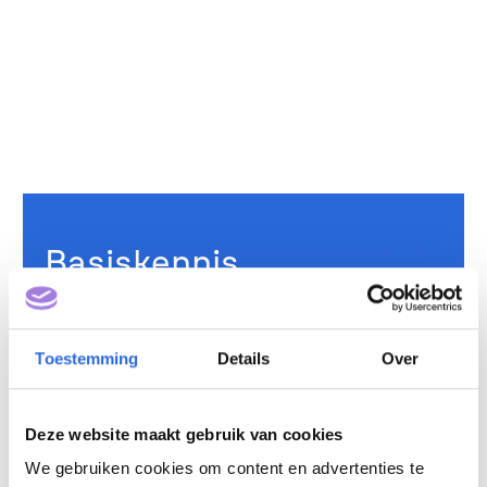
Basiskennis
Burgerzaken (NLQF 4)
Eigenaar: NVVB
Toestemming
Details
Over
Deze website maakt gebruik van cookies
We gebruiken cookies om content en advertenties te
Censor Bestuur