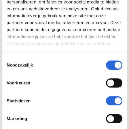
personaliseren, om functies voor social media te bieden
Kennisinstituut Gemeenten
en om ons websiteverkeer te analyseren. Ook delen we
MariënburgGroep
informatie over je gebruik van onze site met onze
partners voor social media, adverteren en analyse. Deze
NCOD Publiekszaken BV
partners kunnen deze gegevens combineren met andere
Ocaro College BV*
informatie die jij aan ze hebt verstrekt of die ze hebben
Segment
verzameld op basis van je gebruik van hun services.
SEP B.V.
Even Werkt! B.v.
T
Bestuursacademie Nederland
Noodzakelijk
o
NVVB PublieksAcademie**
e
s
Voorkeuren
t
e
*Ocaro College BV is alleen opleider van de
m
Statistieken
modules V1 Dienstverlening, V2
m
Zelfontwikkeling en B0 Startersmodule uit deze
i
Marketing
diplomalijn.
n
**NVVB PublieksAcademie is alleen opleider
g