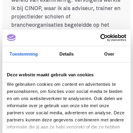
ik bij CINOP, waar ik als adviseur, trainer en
projectleider scholen of
brancheorganisaties begeleidde op het
gebied van onderwijskwaliteit, examinering
en organisatieontwikkeling. Inmiddels werk
ik als zelfstandige binnen het mbo en hbo.
Toestemming
Details
Over
Recentelijk onder meer als interimmanager
van onderwijs- en stafteams, voorzitter van
examencommissies en strategisch
Deze website maakt gebruik van cookies
(bestuurs)adviseur kwaliteitszorg.
We gebruiken cookies om content en advertenties te
personaliseren, om functies voor social media te bieden
Wat is de toegevoegde
en om ons websiteverkeer te analyseren. Ook delen we
informatie over je gebruik van onze site met onze
waarde?
partners voor social media, adverteren en analyse. Deze
partners kunnen deze gegevens combineren met andere
informatie die jij aan ze hebt verstrekt of die ze hebben
NLQF kan deuren openen naar