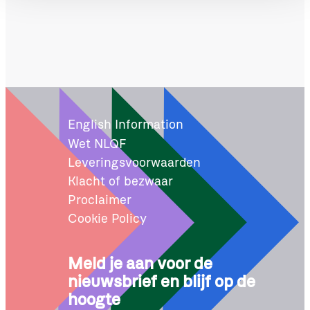
English Information
Wet NLQF
Leveringsvoorwaarden
Klacht of bezwaar
Proclaimer
Cookie Policy
Meld je aan voor de
nieuwsbrief en blijf op de
hoogte