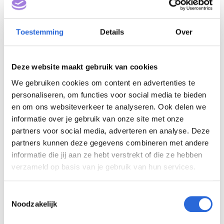
adviesopdrachten uit voor de vakbeweging,
werkgeversorganisaties en een aantal
Toestemming
Details
Over
ministeries, onder andere EZ, OCW en SZW.
Zijn aandacht is gericht op het vormgeven
Deze website maakt gebruik van cookies
van samenwerkingsverbanden en
ketenregie. Kwaliteit en
We gebruiken cookies om content en advertenties te
personaliseren, om functies voor social media te bieden
kwaliteitsmanagementsystemen maken
en om ons websiteverkeer te analyseren. Ook delen we
altijd onderdeel uit van zijn
informatie over je gebruik van onze site met onze
advieswerkzaamheden. Sinds begin 2013 is
partners voor social media, adverteren en analyse. Deze
hij ook werkzaam als secretaris van
partners kunnen deze gegevens combineren met andere
auditcommissies van het Kwaliteitsnetwerk
informatie die jij aan ze hebt verstrekt of die ze hebben
MBO en betrokken bij de beoordeling van
verzameld op basis van je gebruik van hun services.
de kwaliteit van onderwijsorganisaties.
T
Noodzakelijk
o
Wat is de toegevoegde
e