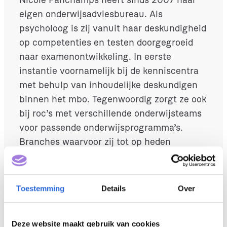
eigen onderwijsadviesbureau. Als
psycholoog is zij vanuit haar deskundigheid
op competenties en testen doorgegroeid
naar examenontwikkeling. In eerste
instantie voornamelijk bij de kenniscentra
met behulp van inhoudelijke deskundigen
binnen het mbo. Tegenwoordig zorgt ze ook
bij roc’s met verschillende onderwijsteams
voor passende onderwijsprogramma’s.
Branches waarvoor zij tot op heden
werkzaam is geweest:
metaal/elektro-/installatietechniek,
autotechniek, logistiek, detailhandel,
Toestemming
Details
Over
secretarieel, maritiem, uiterlijke verzorging,
entree, uniformberoepen, zorg.
Deze website maakt gebruik van cookies
Aandachtsgebied: Niveau 1 t/m 5.