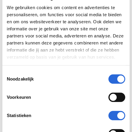
We gebruiken cookies om content en advertenties te
Wat is de toegevoegde
personaliseren, om functies voor social media te bieden
en om ons websiteverkeer te analyseren. Ook delen we
waarde
informatie over je gebruik van onze site met onze
partners voor social media, adverteren en analyse. Deze
partners kunnen deze gegevens combineren met andere
“De meerwaarde van NLQF zie ik vooral in
informatie die jij aan ze hebt verstrekt of die ze hebben
het standaardiseren van opleidingen, zodat
verzameld op basis van je gebruik van hun services.
je naast de vergelijking met buitenlandse
T
opleidingen, ook binnen Nederland weet
Noodzakelijk
o
wat bijvoorbeeld een private opleiding
e
waard is. We verhogen op die manier de
s
Voorkeuren
kwaliteit van opleidingen. En dat komt
t
alleen maar ten goede van de toekomstige
e
student.”
m
Statistieken
m
i