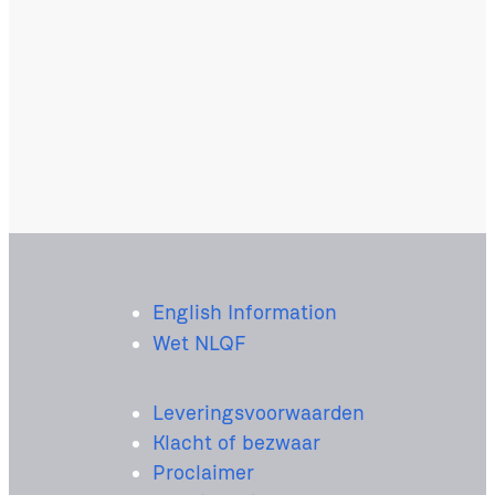
English Information
Wet NLQF
Leveringsvoorwaarden
Klacht of bezwaar
Proclaimer