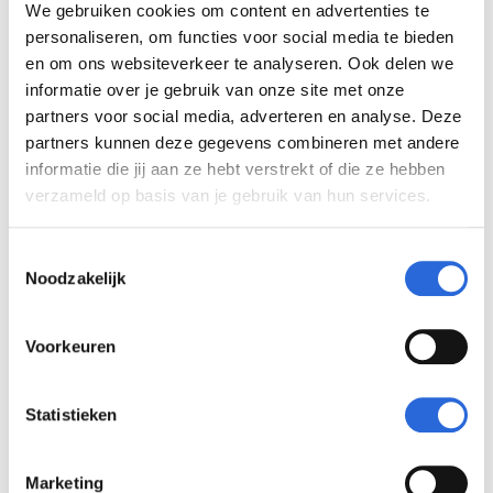
in jouw ogen van
We gebruiken cookies om content en advertenties te
personaliseren, om functies voor social media te bieden
belang?
en om ons websiteverkeer te analyseren. Ook delen we
informatie over je gebruik van onze site met onze
partners voor social media, adverteren en analyse. Deze
De wereld verandert snel. Dat vraagt van
partners kunnen deze gegevens combineren met andere
ons als professionals dat we blijven leren
informatie die jij aan ze hebt verstrekt of die ze hebben
verzameld op basis van je gebruik van hun services.
en ons blijven ontwikkelen. Niet alleen via
formeel onderwijs, maar juist ook door
T
werkplekleren en non-formeel leren.
Noodzakelijk
o
e
Hoe speelt het NLQF
s
Voorkeuren
t
hierin een belangrijke
e
rol?
m
Statistieken
m
i
Marketing
Door opleidingen op niveau te duiden en