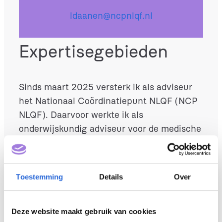
ldaanen@ncpnlqf.nl
Expertisegebieden
Sinds maart 2025 versterk ik als adviseur
het Nationaal Coördinatiepunt NLQF (NCP
NLQF). Daarvoor werkte ik als
onderwijskundig adviseur voor de medische
vervolgopleidingen. Eerder deed ik ervaring
op als examenontwikkelaar in het mbo, met
een sterke focus op kwaliteitsborging van
Toestemming
Details
Over
onderwijs en examinering.
Waarom is het NLQF
Deze website maakt gebruik van cookies