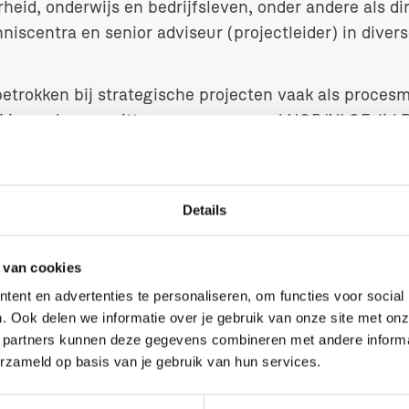
rheid, onderwijs en bedrijfsleven, onder andere als d
iscentra en senior adviseur (projectleider) in divers
etrokken bij strategische projecten vaak als procesm
Hij is verder voorzitter programmaraad NCP/NLQF, lid 
twee stichtingen die zich richten op culturele activi
zitter van de expertgroep Gelijke Kansen Alliantie
t 2019 lid Raad van toezicht Onderwijs Ontwikkeli
Details
lid Raad van Advies van Fontys (M&M) en lid Raad va
 de toegevoegde waarde
 van cookies
ent en advertenties te personaliseren, om functies voor social
. Ook delen we informatie over je gebruik van onze site met onz
 partners kunnen deze gegevens combineren met andere informati
rgt voor meer transparantie in de complexe wereld v
erzameld op basis van je gebruik van hun services.
en heldere kwaliteitsborging en inschaling van de aa
e schakel in de huidige complexe wereld van Leven L