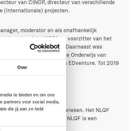
irecteur van CINOP, directeur van verschillende
e (internationale) projecten.
anager, moderator en als onafhankelijk
Raad van toezicht NIRPA en voorzitter van het
teiten in ’s-Hertogenbosch. Daarnaast was
 GKA van OCW, lid Commissie Onderwijs van
ng Nederland OON voorheen EDventure. Tot 2019
Over
n Advies van Het Kopland.
 media te bieden en om ons
e partners voor social media,
e die jij aan ze hebt
an de leer- en ontwikkelfabrieken. Het NLQF
ngeboden kwalificaties. Het NLQF is een
ang Leren.”