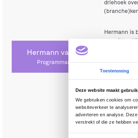
driehoek ove
(branche)kenn
Hermann is b
voorzitter. 
bestuur van 
Hermann van Holt
Hermann voor
Programmaraad
UNESCO en to
Toestemming
was hij ook 
Wat is
Deze website maakt gebruik
We gebruiken cookies om cont
websiteverkeer te analyseren
adverteren en analyse. Deze
“Het NLQF zo
verstrekt of die ze hebben v
zorgt voor e
noodzakelijk
T