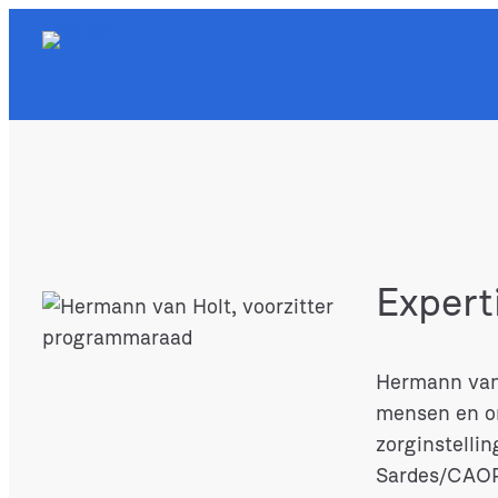
Ga
naar
de
inhoud
Expert
Hermann van 
mensen en or
zorginstelli
Sardes/CAOP.