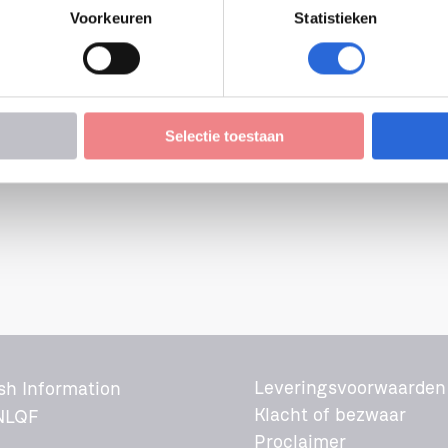
Voorkeuren
Statistieken
Selectie toestaan
Leveringsvoorwaarden
sh Information
Klacht of bezwaar
NLQF
Proclaimer