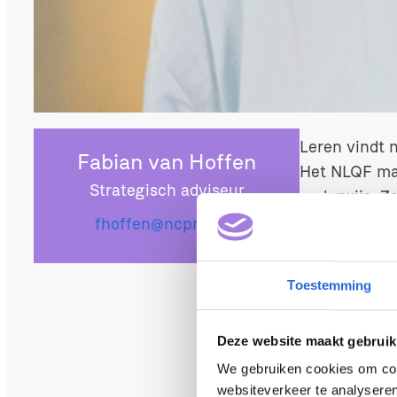
in het vertal
strategische
Waarom
Leren vindt n
Fabian van Hoffen
Het NLQF maa
Strategisch adviseur
onderwijs. Z
aan te tonen
fhoffen@ncpnlqf.nl
werkgevers e
maatschappel
Toestemming
om vragen.
Deze website maakt gebruik
Hoe sp
We gebruiken cookies om cont
websiteverkeer te analyseren