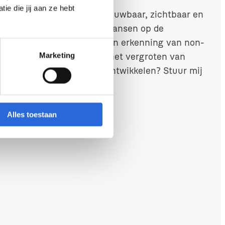
e die jij aan ze hebt
gen dat het raamwerk betrouwbaar, zichtbaar en
ij aan mobiliteit en betere kansen op de
kers en aan de kwaliteit en erkenning van non-
grotere rol kan spelen bij het vergroten van
Marketing
dingen of een leven lang ontwikkelen? Stuur mij
Alles toestaan