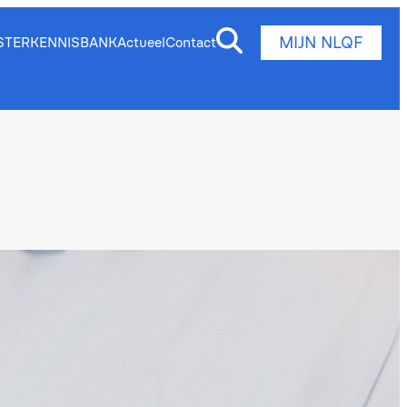
MIJN NLQF
STER
KENNISBANK
Actueel
Contact
 en ontwikkelen van het NLQF (en EQF). Met
an het kwalificatieraamwerk. Mijn expertise ligt