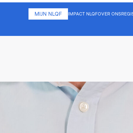
MIJN NLQF
IMPACT NLQF
OVER ONS
REGI
isegebieden
sch Adviseur draag ik bij aan het beheren, monitoren
en: ik mag mij inzetten voor het succes en de groei v