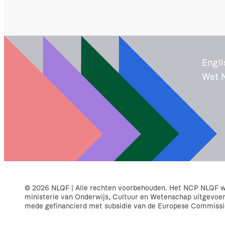
c
t
i
e
Engli
Wet 
© 2026 NLQF | Alle rechten voorbehouden. Het NCP NLQF wo
ministerie van Onderwijs, Cultuur en Wetenschap uitgevoe
mede gefinancierd met subsidie van de Europese Commissi