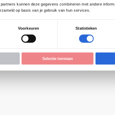
 partners kunnen deze gegevens combineren met andere informati
eau van leeruitkomsten zichtbaar te maken en te zor
erzameld op basis van je gebruik van hun services.
liteit is en blijft! Alleen dan draagt het raamwerk b
, aan het eenvoudiger werven en binden van medewer
idingen. Heb jij een goed idee over hoe het NLQF een 
Voorkeuren
Statistieken
mobiliteit, vergelijkbaarheid van (non-formele) oplei
Selectie toestaan