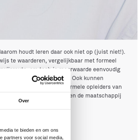
ocus leg op communicatie en beleid als
rete impact.
 van belang?
aarom houdt leren daar ook niet op (juist niet!).
ijs te waarderen, vergelijkbaar met formeel
derwijsroute, om toch je meerwaarde eenvoudig
smarktdeuren voor je open! Ook kunnen
behouden en kunnen non-formele opleiders van
ruitkomsten waar de markt en de maatschappij
Over
angrijke rol?
 media te bieden en om ons
e partners voor social media,