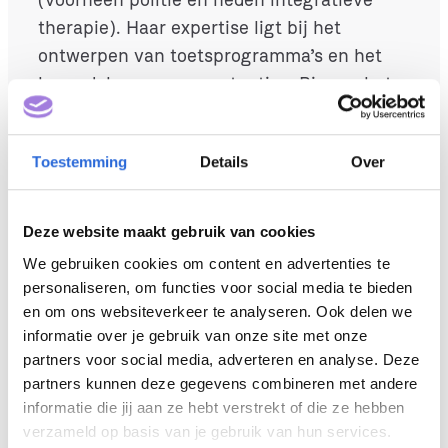
therapie). Haar expertise ligt bij het
ontwerpen van toetsprogramma’s en het
beoordelen van competenties. Binnen het
HBO heeft ze, in uiteenlopende
beroepsvelden, veel ervaring opgedaan met
Toestemming
Details
Over
de kwaliteit van beoordelen: van het
uitwerken van een toets-taak tot het
formuleren van instellingsbreed
Deze website maakt gebruik van cookies
toetsbeleid. Ook heeft ze docenten opgeleid
We gebruiken cookies om content en advertenties te
in de BKE/SKE. In haar huidige functie richt
personaliseren, om functies voor social media te bieden
ze zich met plezier op de onderwijskwaliteit
en om ons websiteverkeer te analyseren. Ook delen we
voor coaches en therapeuten.
informatie over je gebruik van onze site met onze
partners voor social media, adverteren en analyse. Deze
Aandachtsgebied: NLQF-niveaus: 5 t/m 8.
partners kunnen deze gegevens combineren met andere
informatie die jij aan ze hebt verstrekt of die ze hebben
Wat is de toegevoegde
verzameld op basis van je gebruik van hun services.