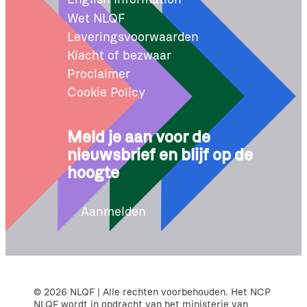
Wet NLQF
Leveringsvoorwaarden
Klacht of bezwaar
Proclaimer
Cookie Policy
Meld je aan voor de
nieuwsbrief en blijf op de
hoogte
Aanmelden
© 2026 NLQF | Alle rechten voorbehouden. Het NCP
NLQF wordt in opdracht van het ministerie van