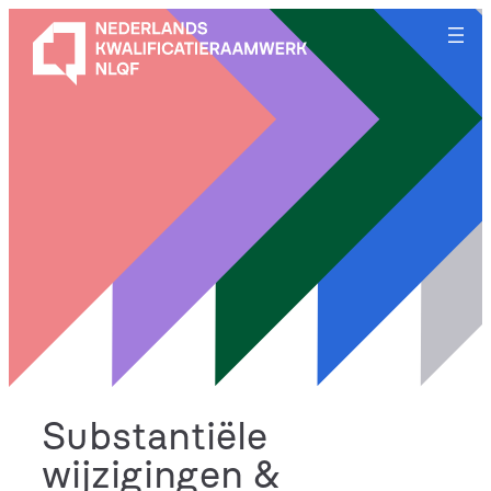
Ga
naar
de
inhoud
Substantiële
wijzigingen &