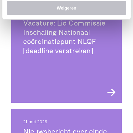
c
Weigeren
t
27 mei 2026
i
Vacature: Lid Commissie
e
Inschaling Nationaal
coördinatiepunt NLQF
[deadline verstreken]
21 mei 2026
Nieuwsbericht over einde