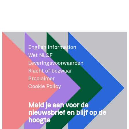
English Information
Wet NLQF
Leveringsvoorwaarden
Klacht of bezwaar
Proclaimer
Cookie Policy
Meld je aan voor de
nieuwsbrief en blijf op de
hoogte