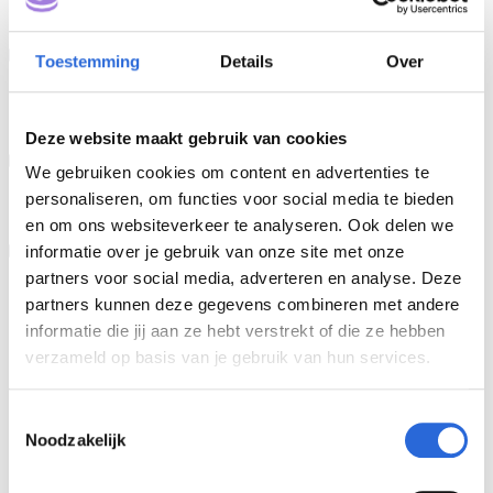
Stappenplan indienen volgende
Toestemming
Details
Over
inschalingsaanvragen
Deze website maakt gebruik van cookies
Van volgende inschalingsaanvragen naar
We gebruiken cookies om content en advertenties te
inschalingsbesluit
personaliseren, om functies voor social media te bieden
en om ons websiteverkeer te analyseren. Ook delen we
Na het ontvangen van het inschalingsbesluit
informatie over je gebruik van onze site met onze
partners voor social media, adverteren en analyse. Deze
partners kunnen deze gegevens combineren met andere
informatie die jij aan ze hebt verstrekt of die ze hebben
verzameld op basis van je gebruik van hun services.
Vragen? Neem contact op
T
Noodzakelijk
o
e