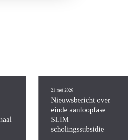
21 mei 2026
Nieuwsbericht over
einde aanloopfase
naal
SLIM-
scholingssubsidie