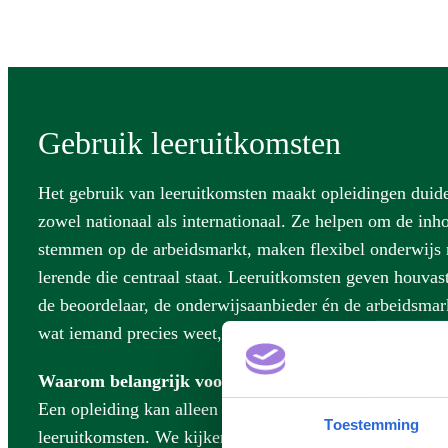
Gebruik leeruitkomsten
Het gebruik van leeruitkomsten maakt opleidingen duidel
zowel nationaal als internationaal. Ze helpen om de inho
stemmen op de arbeidsmarkt, maken flexibel onderwijs 
lerende die centraal staat. Leeruitkomsten geven houvast
de beoordelaar, de onderwijsaanbieder én de arbeidsmark
wat iemand precies weet, begrijpt en kan doen na afron
Waarom belangrijk voor NLQF?
Een opleiding kan alleen worden ingeschaald in het NLQ
Toestemming
leeruitkomsten. We kijken niet naar de opleiding zelf ma