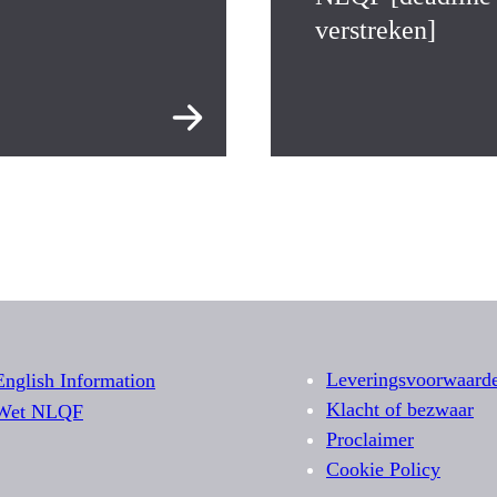
verstreken]
Leveringsvoorwaard
English Information
Klacht of bezwaar
Wet NLQF
Proclaimer
Cookie Policy