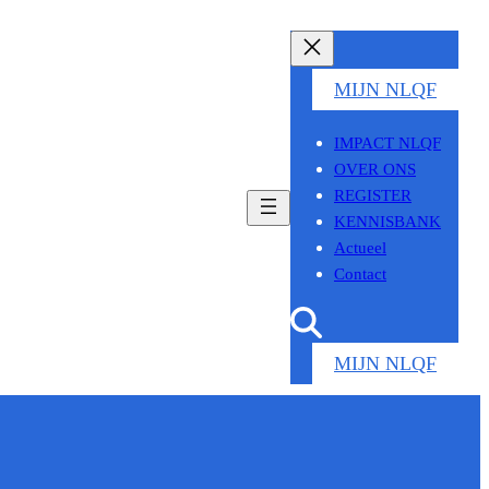
MIJN NLQF
IMPACT NLQF
OVER ONS
REGISTER
KENNISBANK
Actueel
Contact
MIJN NLQF