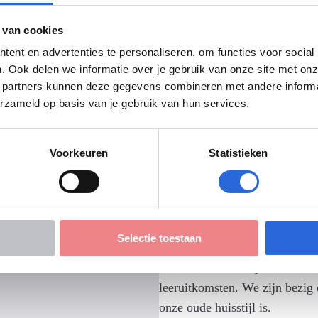
Aanmelden werksessie
m organiseert het NCP NLQF
 van cookies
ent en advertenties te personaliseren, om functies voor social
. Ook delen we informatie over je gebruik van onze site met onz
 partners kunnen deze gegevens combineren met andere informati
erzameld op basis van je gebruik van hun services.
Meer weten?
Voorkeuren
Statistieken
Cedefop heeft in 2022 een twe
voor het schrijven van leeruit
voor het uniform beschrijven v
hiervan een Nederlandse verta
Selectie toestaan
Ook het NCP NLQF heeft ee
leeruitkomsten. We zijn bezig 
onze oude huisstijl is.