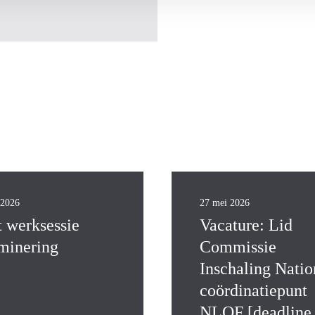
 2026
27 mei 2026
t werksessie
Vacature: Lid
minering
Commissie
Inschaling Natio
coördinatiepunt
NLQF [deadline