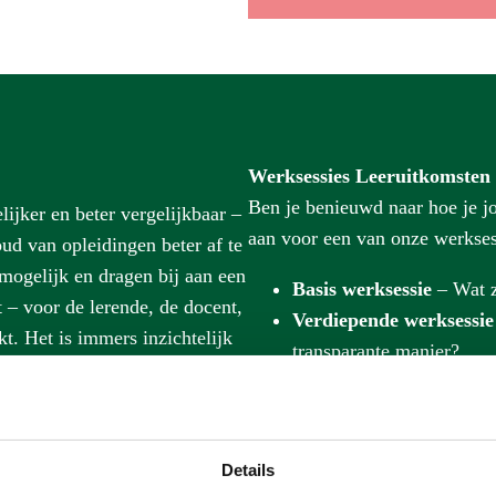
Werksessies Leeruitkomsten
Ben je benieuwd naar hoe je jo
ijker en beter vergelijkbaar –
aan voor een van onze werkse
ud van opleidingen beter af te
mogelijk en dragen bij aan een
Basis werksessie
– Wat z
 – voor de lerende, de docent,
Verdiepende werksessie
t. Het is immers inzichtelijk
transparante manier?
ding van een opleiding.
F als deze is beschreven in
Details
ar enkel naar de output; de