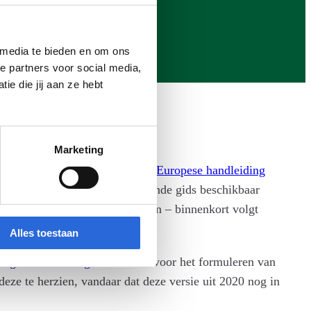
 media te bieden en om ons
e partners voor social media,
e die jij aan ze hebt
Marketing
ede editie gepubliceerd van de
Europese handleiding
komsten. Er is ook een aanvullende gids beschikbaar
an leeruitkomsten tussen landen – binnenkort volgt
ling.
Alles toestaan
n
eigen handleiding
ontwikkeld voor het formuleren van
deze te herzien, vandaar dat deze versie uit 2020 nog in