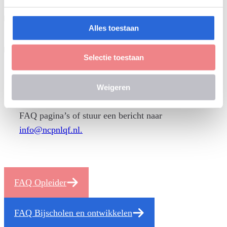
Is NLQF hetzelfde als diplomawaardering?
Alles toestaan
Wat zijn de doelen van het NLQF? Waarvoor kan
het NLQF worden gebruikt?
Selectie toestaan
Weigeren
Staat je vraag er niet tussen? Bekijk ook de andere
FAQ pagina’s of stuur een bericht naar
info@ncpnlqf.nl.
FAQ Opleider
FAQ Bijscholen en ontwikkelen