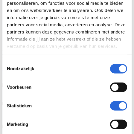
personaliseren, om functies voor social media te bieden
en om ons websiteverkeer te analyseren. Ook delen we
FAQ Algemeen
informatie over je gebruik van onze site met onze
partners voor social media, adverteren en analyse. Deze
partners kunnen deze gegevens combineren met andere
Het Nationaal coördinatiepunt NLQF is sinds 1 Januari
informatie die jij aan ze hebt verstrekt of die ze hebben
2025 een Zelfstandig Bestuurstorgaan met de wettelijke
verzameld op basis van je gebruik van hun services.
taak non-formele opleidingen in te schalen in het NLQF.
Meer informatie over de Wet NLQF is te lezen op deze
Toestemmingsselectie
pagina
.
Noodzakelijk
Geeft het NCP NLQF ook trainingen?
Voorkeuren
Hoe wordt een organisatie of een non-formele
Statistieken
opleiding beoordeeld?
Houdt het NCP NLQF zich bezig met
Marketing
accreditatie?