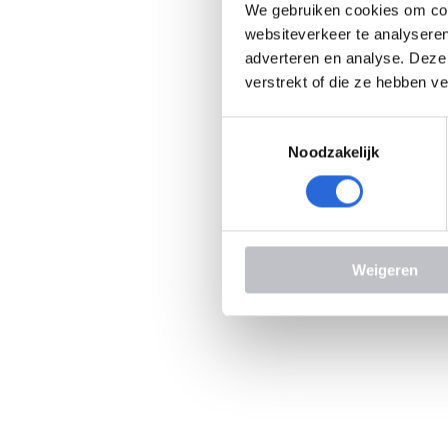
We gebruiken cookies om cont
websiteverkeer te analyseren
adverteren en analyse. Deze
verstrekt of die ze hebben v
T
Noodzakelijk
o
e
s
t
e
Weigeren
m
m
i
n
g
s
s
e